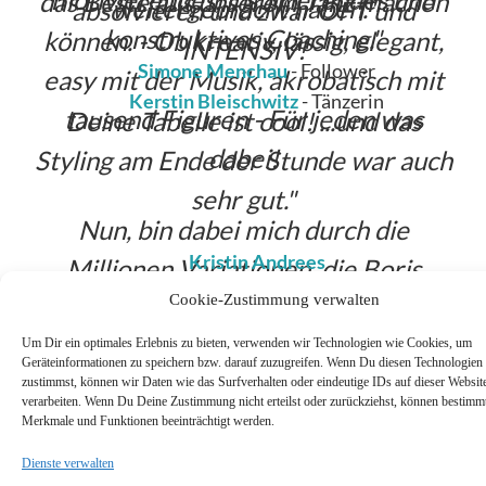
das Beste aus unserem Tanz machen
weitergebracht haben.
absolvieren und zwar OFT und
konstruktives Coaching.
können. - Ob kreativ, lässig, elegant,
INTENSIV!
Simone Menchau
- Follower
easy mit der Musik, akrobatisch mit
Kerstin Bleischwitz
- Tänzerin
tausend Figuren - Für jeden was
Deine Tabelle ist cool! ...und das
dabei!
Styling am Ende der Stunde war auch
sehr gut.
Nun, bin dabei mich durch die
Kristin Andrees
Millionen Variationen, die Boris
Cookie-Zustimmung verwalten
erarbeitet und vernetzt hat, durch zu
tanzen.
Um Dir ein optimales Erlebnis zu bieten, verwenden wir Technologien wie Cookies, um
Geräteinformationen zu speichern bzw. darauf zuzugreifen. Wenn Du diesen Technologien
zustimmst, können wir Daten wie das Surfverhalten oder eindeutige IDs auf dieser Websit
verarbeiten. Wenn Du Deine Zustimmung nicht erteilst oder zurückziehst, können bestimm
Claudia M.
- Irgendwie alles, Solo Jazz,
Merkmale und Funktionen beeinträchtigt werden.
follower, leader
Dienste verwalten