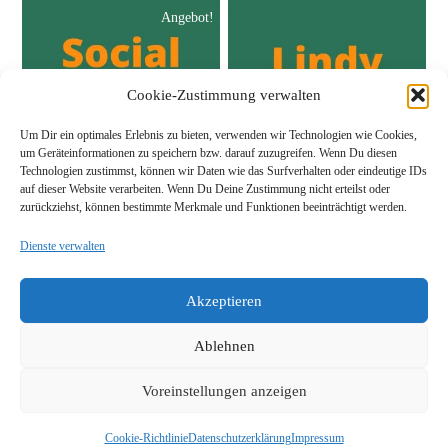
Angebot!
Cookie-Zustimmung verwalten
Um Dir ein optimales Erlebnis zu bieten, verwenden wir Technologien wie Cookies,
um Geräteinformationen zu speichern bzw. darauf zuzugreifen. Wenn Du diesen
Technologien zustimmst, können wir Daten wie das Surfverhalten oder eindeutige IDs
auf dieser Website verarbeiten. Wenn Du Deine Zustimmung nicht erteilst oder
zurückziehst, können bestimmte Merkmale und Funktionen beeinträchtigt werden.
Social Dancer
Lindy Life
Dienste verwalten
99
€
69
€
/ Month
149
€
/ Month
Akzeptieren
Ablehnen
Voreinstellungen anzeigen
Copyright
Boris Naumann
-
Datenschutzerklärung
-
Impressum
Cookie-Richtlinie
Datenschutzerklärung
Impressum