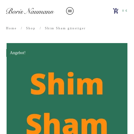
0 €
Home
/
Shop
/
Shim Sham günstiger
Angebot!