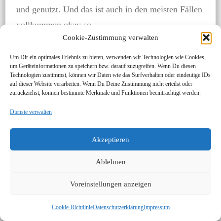
und genutzt. Und das ist auch in den meisten Fällen
vollkommen okay so.
Cookie-Zustimmung verwalten
Um Dir ein optimales Erlebnis zu bieten, verwenden wir Technologien wie Cookies,
um Geräteinformationen zu speichern bzw. darauf zuzugreifen. Wenn Du diesen
Tipp:
Achte auf guten
Schlaf
und generelle
Technologien zustimmst, können wir Daten wie das Surfverhalten oder eindeutige IDs
Ausgewogenheit
im Alltag, damit sich dein Gehirn
auf dieser Website verarbeiten. Wenn Du Deine Zustimmung nicht erteilst oder
zurückziehst, können bestimmte Merkmale und Funktionen beeinträchtigt werden.
immer gut regenerieren kann.
Dienste verwalten
Alzheimer Prävention
Akzeptieren
Alzheimer und Demenz wünschen wir niemandem.
Ablehnen
Solltest Du jemanden kennen, der oder die daran
Voreinstellungen anzeigen
erkrankt ist, kennst Du die grausamen
Auswirkungen und Gefühle bei den Angehörigen.
Cookie-Richtlinie
Datenschutzerklärung
Impressum